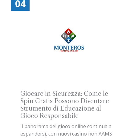
04
Giocare in Sicurezza: Come le
Spin Gratis Possono Diventare
Strumento di Educazione al
Gioco Responsabile
Il panorama del gioco online continua a
espandersi, con nuovi casino non AAMS