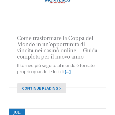
Come trasformare la Coppa del
Mondo in un’opportunità di
vincita nei casinò online – Guida
completa per il nuovo anno
Il torneo più seguito al mondo è tornato
proprio quando le luci di
[...]
CONTINUE READING
JUL