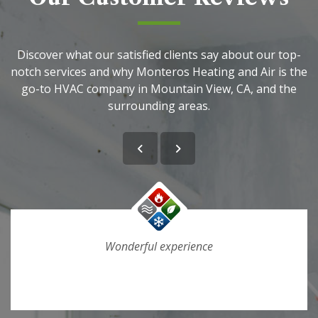
Discover what our satisfied clients say about our top-
notch services and why Monteros Heating and Air is the
go-to HVAC company in Mountain View, CA, and the
surrounding areas.
Wonderful experience