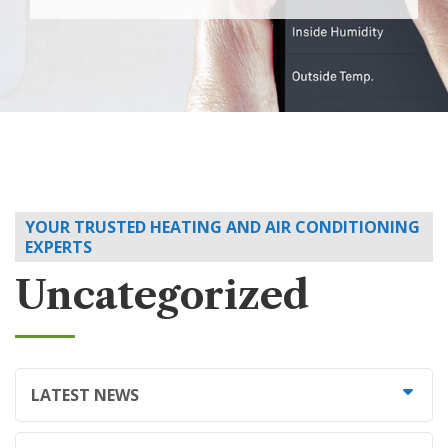
YOUR TRUSTED HEATING AND AIR CONDITIONING
EXPERTS
Uncategorized