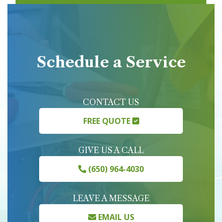
Schedule a Service
CONTACT US
FREE QUOTE
GIVE US A CALL
(650) 964-4030
LEAVE A MESSAGE
EMAIL US