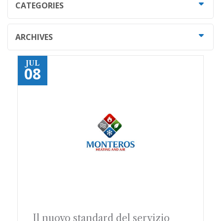
JUL
08
Il nuovo standard del servizio