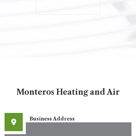
Monteros Heating and Air
Business Address